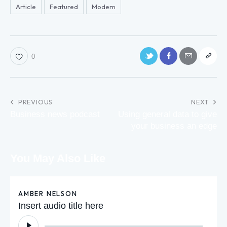
Article
Featured
Modern
0
PREVIOUS
NEXT
Business news podcast
Using general data to give
your business an edge
You May Also Like
AMBER NELSON
Insert audio title here
Audio